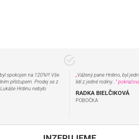
byl spokojen na 120%!!! Vše
„
Vážený pane Hrdino, byl jedno
álním přístupem. Prodej se z
lidí z jedné rodiny...
“
pokračov
 Lukáše Hrdinu nebylo
RADKA BIELČIKOVÁ
POBOČKA
INZERUJEME