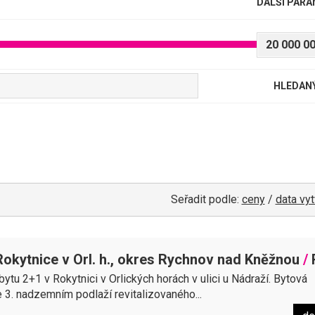
DALŠÍ PAR
20 000 0
HLEDAN
Seřadit podle:
ceny
/
data vyt
Rokytnice v Orl. h., okres Rychnov nad Kněžnou
/
Rokytnice v Orl
tu 2+1 v Rokytnici v Orlických horách v ulici u Nádraží. Bytová
 3. nadzemním podlaží revitalizovaného...