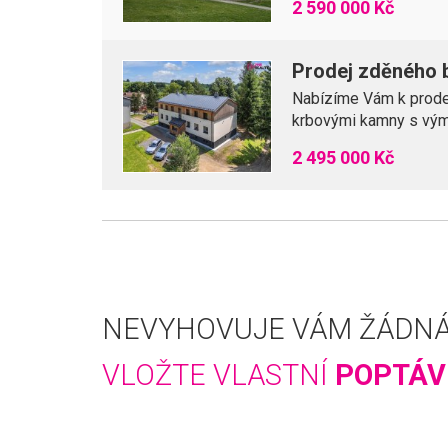
2 590 000 Kč
Prodej zděného b
Nabízíme Vám k prodeji
krbovými kamny s výmě
2 495 000 Kč
NEVYHOVUJE VÁM ŽÁDNÁ
VLOŽTE VLASTNÍ
POPTÁV