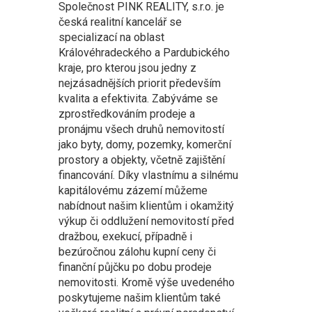
Společnost PINK REALITY, s.r.o. je
česká realitní kancelář se
specializací na oblast
Královéhradeckého a Pardubického
kraje, pro kterou jsou jedny z
nejzásadnějších priorit především
kvalita a efektivita. Zabýváme se
zprostředkováním prodeje a
pronájmu všech druhů nemovitostí
jako byty, domy, pozemky, komerční
prostory a objekty, včetně zajištění
financování. Díky vlastnímu a silnému
kapitálovému zázemí můžeme
nabídnout našim klientům i okamžitý
výkup či oddlužení nemovitostí před
dražbou, exekucí, případně i
bezúročnou zálohu kupní ceny či
finanční půjčku po dobu prodeje
nemovitosti. Kromě výše uvedeného
poskytujeme našim klientům také