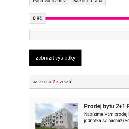
Parkování/Garáž
Balkon/Terasa
0 Kč
nalezeno
2
inzerátů
Prodej bytu 2+1 
Nabízíme Vám prodej by
jednotka se nachází ve