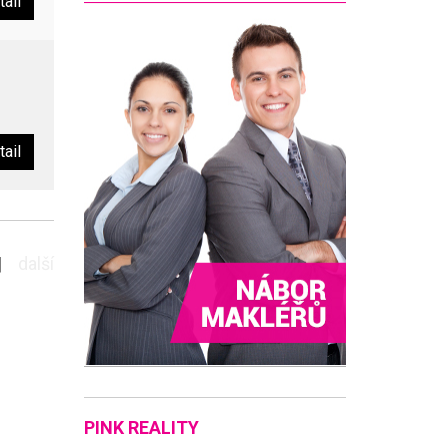
tail
tail
|
další
PINK REALITY