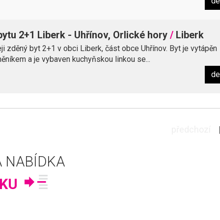
de
ytu 2+1 Liberk - Uhřínov, Orlické hory
/
Liberk
 zděný byt 2+1 v obci Liberk, část obce Uhřínov. Byt je vytápěn
níkem a je vybaven kuchyňskou linkou se...
de
předchozí
 NABÍDKA
KU