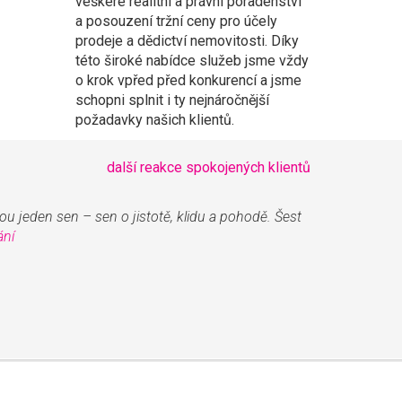
veškeré realitní a právní poradenství
a posouzení tržní ceny pro účely
prodeje a dědictví nemovitosti. Díky
této široké nabídce služeb jsme vždy
o krok vpřed před konkurencí a jsme
schopni splnit i ty nejnáročnější
požadavky našich klientů.
další reakce spokojených klientů
u jeden sen – sen o jistotě, klidu a pohodě. Šest
ání