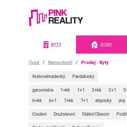
Pink
BYTY
DOMY
reality
Úvod
/
Nemovitosti
/
Prodej - Byty
Kralovehradecký
Pardubický
garsoniéra
1+kk
1+1
2+kk
2+1
3
6+kk
6+1
7+kk
7+1
atypický
jiný
Osobní
Družstevní
Státní/Obecní
Podí