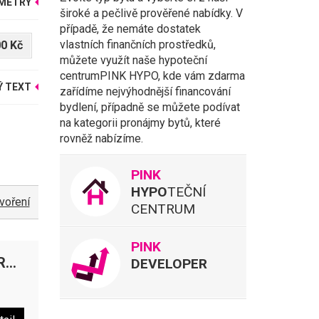
AMETRY
široké a pečlivě prověřené nabídky. V
případě, že nemáte dostatek
vlastních finančních prostředků,
00 Kč
můžete využít naše hypoteční
centrumPINK HYPO, kde vám zdarma
Ý TEXT
zařídíme nejvýhodnější financování
bydlení, případně se můžete podívat
na kategorii pronájmy bytů, které
rovněž nabízíme.
PINK
HYPO
TEČNÍ
voření
CENTRUM
PINK
ických horách
DEVELOPER