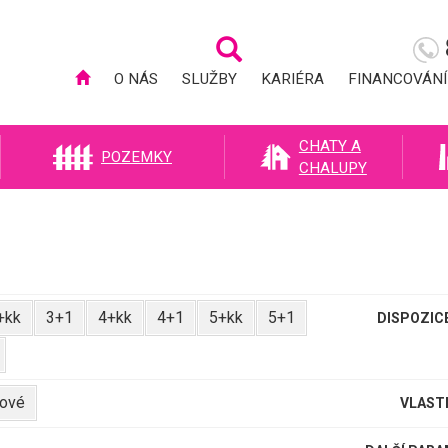
O NÁS
SLUŽBY
KARIÉRA
FINANCOVÁNÍ
CHATY A
POZEMKY
CHALUPY
+kk
3+1
4+kk
4+1
5+kk
5+1
DISPOZIC
lové
VLAST