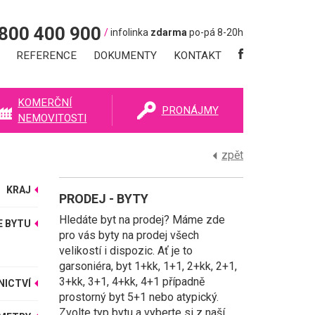
800 400 900
/
infolinka
zdarma
po-pá 8-20h
REFERENCE
DOKUMENTY
KONTAKT
KOMERČNÍ
PRONÁJMY
NEMOVITOSTI
zpět
KRAJ
PRODEJ - BYTY
Byty
Hledáte byt na prodej? Máme zde
E BYTU
pro vás byty na prodej všech
velikostí i dispozic. Ať je to
garsoniéra, byt 1+kk, 1+1, 2+kk, 2+1,
3+kk, 3+1, 4+kk, 4+1 případně
NICTVÍ
prostorný byt 5+1 nebo atypický.
Zvolte typ bytu a vyberte si z naší