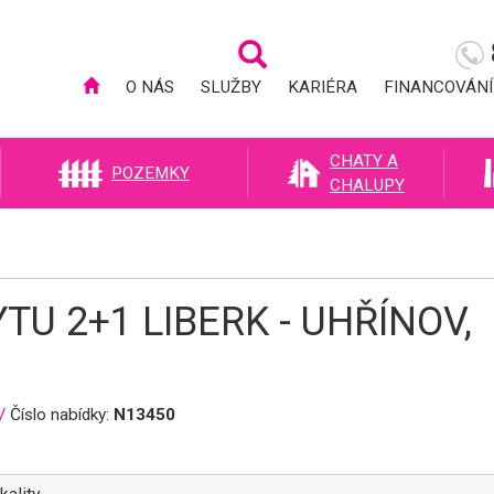
O NÁS
SLUŽBY
KARIÉRA
FINANCOVÁNÍ
CHATY A
POZEMKY
CHALUPY
U 2+1 LIBERK - UHŘÍNOV,
/
Číslo nabídky:
N13450