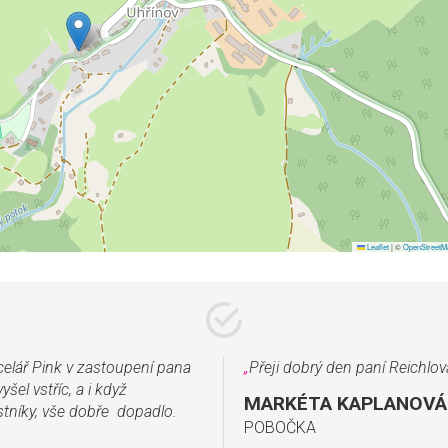
Leaflet
|
©
OpenStreetM
celář Pink v zastoupení pana
„
Přeji dobrý den paní Reichlová
l vstříc, a i když
MARKÉTA KAPLANOVÁ 
tníky, vše dobře dopadlo.
POBOČKA