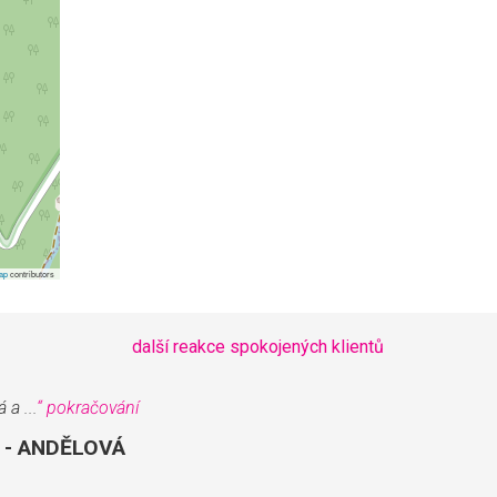
ap
contributors
další reakce spokojených klientů
 a ...
“
pokračování
- ANDĚLOVÁ