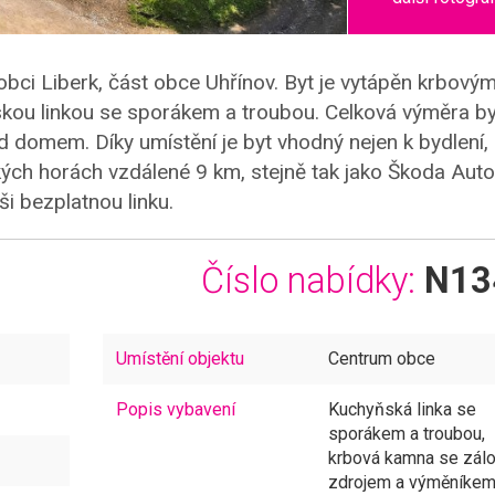
bci Liberk, část obce Uhřínov. Byt je vytápěn krbovým
ou linkou se sporákem a troubou. Celková výměra by
domem. Díky umístění je byt vhodný nejen k bydlení, a
ckých horách vzdálené 9 km, stejně tak jako Škoda Auto
ši bezplatnou linku.
Číslo nabídky:
N13
Umístění objektu
Centrum obce
Popis vybavení
Kuchyňská linka se
sporákem a troubou,
krbová kamna se zál
zdrojem a výměníke