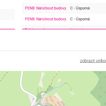
PENB: Náročnost budovy
C - Úsporná
PENB: Náročnost budovy
C - Úsporná
Telekomunikace
Internet
Inženýrské sítě
Elektřina, Vodovod,
Kanalizace
Topení
Lokální: tuhá paliva
zobrazit velk
Doprava
Autobus, Silnice
Elektřina
230V
Voda
Dálkový vodovod
Vybavenost
Škola, Školka, Pošta