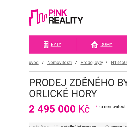
Pink
BYTY
DOMY
reality
úvod
/
Nemovitosti
/
Prodej byty
/
N13450
PRODEJ ZDĚNÉHO BYT
ORLICKÉ HORY
2 495 000
Kč
/
za nemovitost