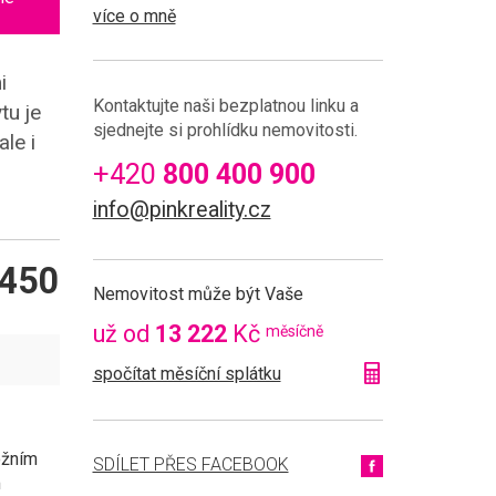
více o mně
i
Kontaktujte naši bezplatnou linku a
tu je
sjednejte si prohlídku nemovitosti.
le i
+420
800 400 900
info@pinkreality.cz
450
Nemovitost může být Vaše
už od
13 222
Kč
měsíčně
spočítat měsíční splátku
ožním
SDÍLET PŘES FACEBOOK
m