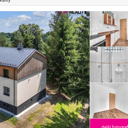
kality
další fotogra