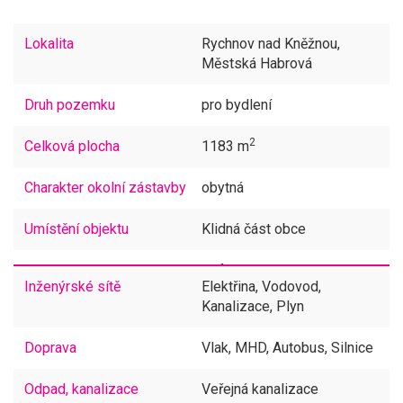
Lokalita
Rychnov nad Kněžnou,
Městská Habrová
Druh pozemku
pro bydlení
2
Celková plocha
1183 m
Charakter okolní zástavby
obytná
Umístění objektu
Klidná část obce
Komunikace
Asfaltová
Inženýrské sítě
Elektřina, Vodovod,
Kanalizace, Plyn
Doprava
Vlak, MHD, Autobus, Silnice
Odpad, kanalizace
Veřejná kanalizace