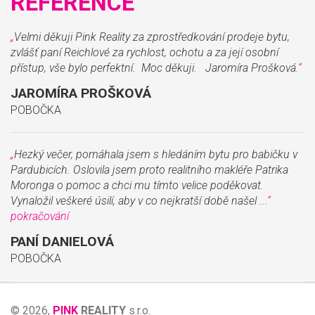
REFERENCE
„
Velmi děkuji Pink Reality za zprostředkování prodeje bytu,
zvlášť paní Reichlové za rychlost, ochotu a za její osobní
přístup, vše bylo perfektní. Moc děkuji. Jaromíra Prošková.
“
JAROMÍRA PROŠKOVÁ
POBOČKA
„
Hezký večer, pomáhala jsem s hledáním bytu pro babičku v
Pardubicích. Oslovila jsem proto realitního makléře Patrika
Moronga o pomoc a chci mu tímto velice poděkovat.
Vynaložil veškeré úsilí, aby v co nejkratší době našel ...
“
pokračování
PANÍ DANIELOVÁ
POBOČKA
© 2026,
PINK
REALITY
s.r.o.