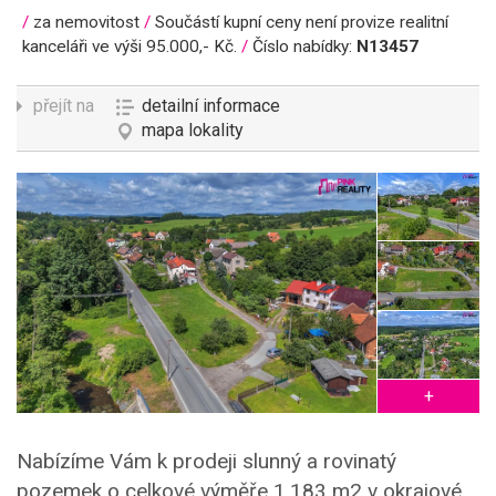
HABROVÁ
/
za nemovitost
/
Součástí kupní ceny není provize realitní
kanceláři ve výši 95.000,- Kč.
/
Číslo nabídky:
N13457
přejít na
detailní informace
mapa lokality
+
Nabízíme Vám k prodeji slunný a rovinatý
pozemek o celkové výměře 1.183 m2 v okrajové