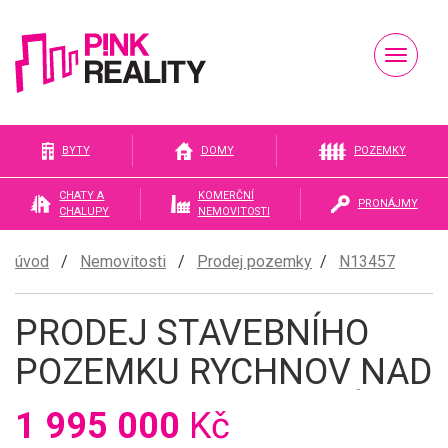
Naviga
Pink
BYTY
DOMY
POZEMKY
CHATY A
KOMERČNÍ
PRONÁJMY
CHALUPY
NEMOVITOSTI
reality
úvod
/
Nemovitosti
/
Prodej pozemky
/
N13457
PRODEJ STAVEBNÍHO
POZEMKU RYCHNOV NAD
KNĚŽNOU - MĚSTSKÁ
1 995 000
Kč