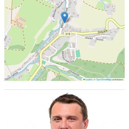
Leaflet
|
©
OpenStreetMap
contributors