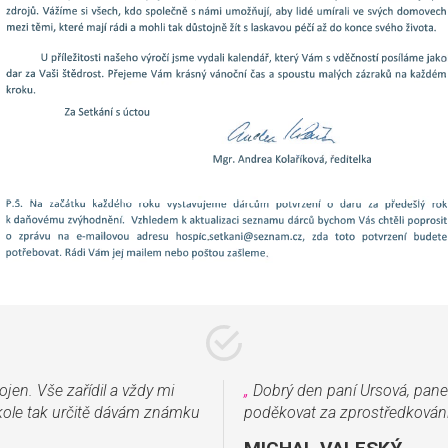
jen. Vše zařídil a vždy mi
„
Dobrý den paní Ursová, pane
kole tak určitě dávám známku
poděkovat za zprostředkování