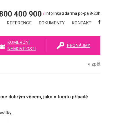
800 400 900
/
infolinka
zdarma
po-pá 8-20h
REFERENCE
DOKUMENTY
KONTAKT
KOMERČNÍ
PRONÁJMY
NEMOVITOSTI
zpět
áháme dobrým věcem, jako v tomto případě
vátky.