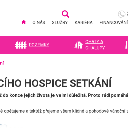
O NÁS
SLUŽBY
KARIÉRA
FINANCOVÁNÍ
CHATY A
POZEMKY
CHALUPY
ní
ÍHO HOSPICE SETKÁNÍ
ž do konce jejich života je velmi důležitá. Proto rádi pom
ré opětujeme a taktéž přejeme všem klidné a pohodové vánoční s